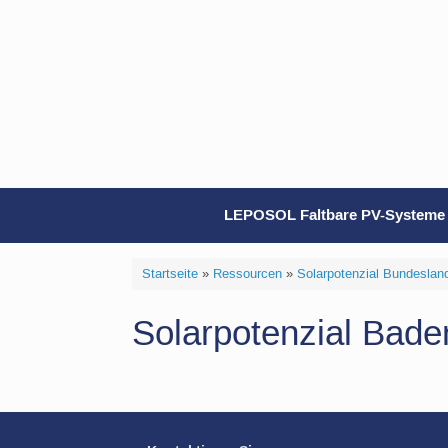
Zum
Inhalt
springen
LEPOSOL Faltbare PV-Systeme
Startseite
»
Ressourcen
»
Solarpotenzial Bundeslan
Solarpotenzial Bad