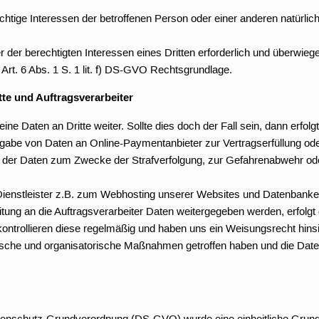
ichtige Interessen der betroffenen Person oder einer anderen natürlich
r der berechtigten Interessen eines Dritten erforderlich und überwieg
 Art. 6 Abs. 1 S. 1 lit. f) DS-GVO Rechtsgrundlage.
te und Auftragsverarbeiter
ine Daten an Dritte weiter. Sollte dies doch der Fall sein, dann erfol
gabe von Daten an Online-Paymentanbieter zur Vertragserfüllung ode
be der Daten zum Zwecke der Strafverfolgung, zur Gefahrenabwehr od
Dienstleister z.B. zum Webhosting unserer Websites und Datenbanken
tung an die Auftragsverarbeiter Daten weitergegeben werden, erfolg
, kontrollieren diese regelmäßig und haben uns ein Weisungsrecht hin
nische und organisatorische Maßnahmen getroffen haben und die Dat
enschutz-Grundverordnung (DS-GVO) wurde eine einheitliche Grundl