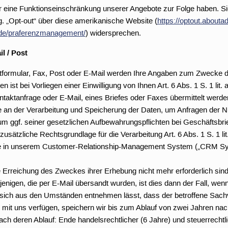
r eine Funktionseinschränkung unserer Angebote zur Folge haben. 
. „Opt-out“ über diese amerikanische Website (
https://optout.aboutad
/de/praferenzmanagement/
) widersprechen.
l / Post
tformular, Fax, Post oder E-Mail werden Ihre Angaben zum Zwecke de
n ist bei Vorliegen einer Einwilligung von Ihnen Art. 6 Abs. 1 S. 1 li
taktanfrage oder E-Mail, eines Briefes oder Faxes übermittelt werden, 
sse an der Verarbeitung und Speicherung der Daten, um Anfragen der 
 ggf. seiner gesetzlichen Aufbewahrungspflichten bei Geschäftsbri
zusätzliche Rechtsgrundlage für die Verarbeitung Art. 6 Abs. 1 S. 1 l
ge in unserem Customer-Relationship-Management System („CRM Sy
ie Erreichung des Zweckes ihrer Erhebung nicht mehr erforderlich si
igen, die per E-Mail übersandt wurden, ist dies dann der Fall, wenn
n sich aus den Umständen entnehmen lässt, dass der betroffene Sachve
g mit uns verfügen, speichern wir bis zum Ablauf von zwei Jahren nac
nach deren Ablauf: Ende handelsrechtlicher (6 Jahre) und steuerrechtl