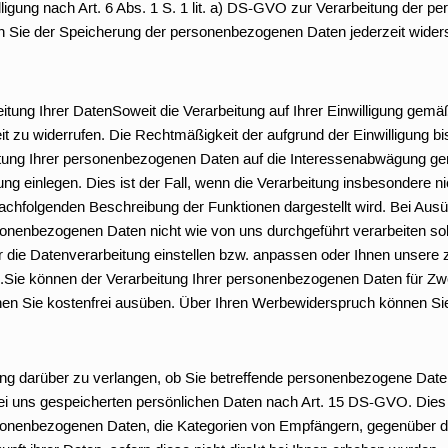
willigung nach Art. 6 Abs. 1 S. 1 lit. a) DS-GVO zur Verarbeitung de
en Sie der Speicherung der personenbezogenen Daten jederzeit wider
ung Ihrer DatenSoweit die Verarbeitung auf Ihrer Einwilligung gemäß A
it zu widerrufen. Die Rechtmäßigkeit der aufgrund der Einwilligung bi
itung Ihrer personenbezogenen Daten auf die Interessenabwägung gemä
g einlegen. Dies ist der Fall, wenn die Verarbeitung insbesondere nic
r nachfolgenden Beschreibung der Funktionen dargestellt wird. Bei Au
onenbezogenen Daten nicht wie von uns durchgeführt verarbeiten sol
r die Datenverarbeitung einstellen bzw. anpassen oder Ihnen unser
ren.Sie können der Verarbeitung Ihrer personenbezogenen Daten für 
en Sie kostenfrei ausüben. Über Ihren Werbewiderspruch können S
g darüber zu verlangen, ob Sie betreffende personenbezogene Daten v
bei uns gespeicherten persönlichen Daten nach Art. 15 DS-GVO. Dies 
sonenbezogenen Daten, die Kategorien von Empfängern, gegenüber d