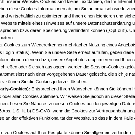
 unserer Website. Cookies sind kleine Textdateien, die Ihr Internet
eben diese Cookies Informationen ab, um Sie automatisch wiederzuer
d wirtschaftlich zu optimieren und Ihnen einen leichteren und sich
r Website mittels eines Hinweises auf unsere Datenschutzerklärung
sprechen bzw. deren Speicherung verhindern können („Opt-out“). Un
ietern:
. Cookies zum Wiedererkennen mehrfacher Nutzung eines Angebots 
es Login-Status). Wenn Sie unsere Seite erneut aufrufen, geben dies
nformationen dienen dazu, unsere Angebote zu optimieren und Ihnen e
hließen oder Sie sich ausloggen, werden die Session-Cookies gelös
tomatisiert nach einer vorgegebenen Dauer gelöscht, die sich je na
rs können Sie die Cookies jederzeit löschen.
Party-Cookies):
Entsprechend Ihren Wünschen können Sie können Ihre
der allen Cookies ablehnen. Wir weisen Sie jedoch an dieser Stelle d
nen. Lesen Sie Näheres zu diesen Cookies bei den jeweiligen Datens
 6 Abs. 1 S. lit. b) DS-GVO, wenn die Cookies zur Vertragsanbahnung
e an der effektiven Funktionalität der Website, so dass in dem Falle 
 von Cookies auf Ihrer Festplatte können Sie allgemein verhindern, 