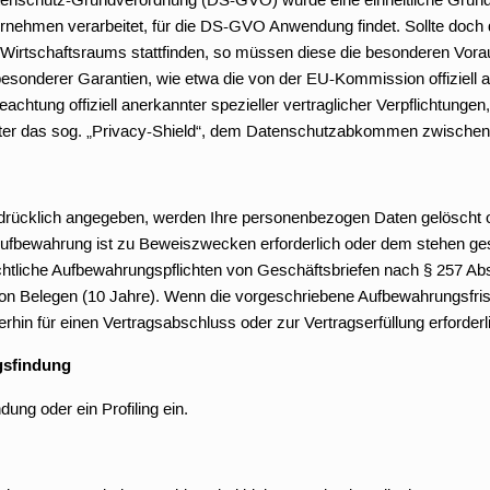
nehmen verarbeitet, für die DS-GVO Anwendung findet. Sollte doch di
irtschaftsraums stattfinden, so müssen diese die besonderen Vorau
 besonderer Garantien, wie etwa die von der EU-Kommission offiziell 
htung offiziell anerkannter spezieller vertraglicher Verpflichtungen
unter das sog. „Privacy-Shield“, dem Datenschutzabkommen zwische
sdrücklich angegeben, werden Ihre personenbezogen Daten gelöscht o
e Aufbewahrung ist zu Beweiszwecken erforderlich oder dem stehen ge
chtliche Aufbewahrungspflichten von Geschäftsbriefen nach § 257 Abs
n Belegen (10 Jahre). Wenn die vorgeschriebene Aufbewahrungsfrist 
erhin für einen Vertragsabschluss oder zur Vertragserfüllung erforderl
gsfindung
ung oder ein Profiling ein.